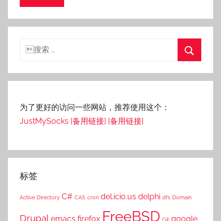
搜
索：
搜
索
为了更好的访问一些网站，推荐使用这个：
JustMySocks
[备用链接]
[备用链接]
标签
C#
del.icio.us
delphi
Active Directory
CAS
cron
dfs
Domain
FreeBSD
Drupal
emacs
firefox
google
Git