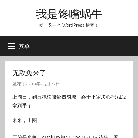
跳
我是馋嘴蜗牛
至
内
哈，又一个 WordPress 博客！
容
菜单
无敌兔来了
发布于
2010年05月27日
作
者
上周日，到五棵松摄影器材城，终于下定决心把 5D2
:
拿到手了
o
s
来来，上图
n
a
买的是套机，5D2机身加24-105/F4L IS 镜头，看，