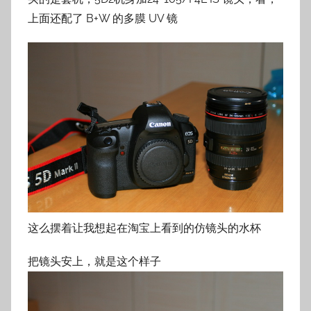
i
上面还配了 B+W 的多膜 UV 镜
l
e
这么摆着让我想起在淘宝上看到的仿镜头的水杯
把镜头安上，就是这个样子