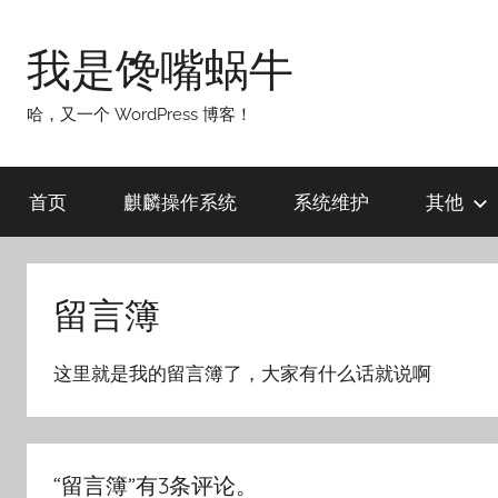
跳
至
我是馋嘴蜗牛
内
容
哈，又一个 WordPress 博客！
首页
麒麟操作系统
系统维护
其他
留言簿
这里就是我的留言簿了，大家有什么话就说啊
“
留言簿
”有3条评论。