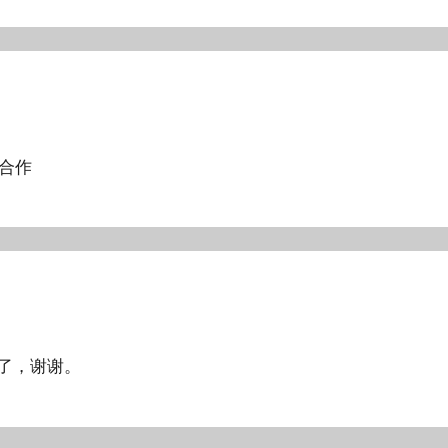
，合作
决了，谢谢。