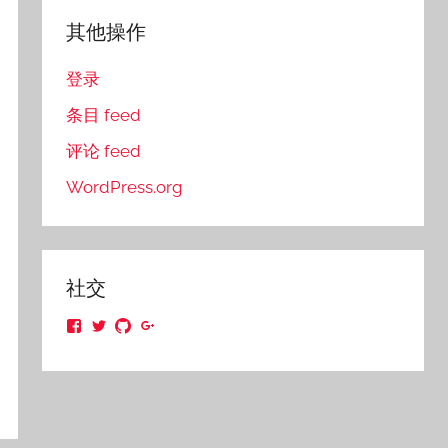
其他操作
登录
条目 feed
评论 feed
WordPress.org
社交
在
在
在
在
Facebook
Twitter
GitHub
Google+
上
上
上
上
查
查
查
查
看
看
看
看
的
的
的
的
LisongZhang
osnaile
osnaile
lisongzhang
的
的
的
的