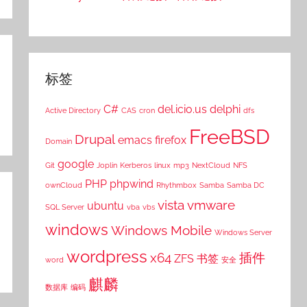
标签
C#
del.icio.us
delphi
Active Directory
CAS
cron
dfs
FreeBSD
Drupal
emacs
firefox
Domain
google
Git
Joplin
Kerberos
linux
mp3
NextCloud
NFS
PHP
phpwind
ownCloud
Rhythmbox
Samba
Samba DC
vista
vmware
ubuntu
SQL Server
vba
vbs
windows
Windows Mobile
Windows Server
wordpress
x64
插件
ZFS
书签
word
安全
麒麟
数据库
编码