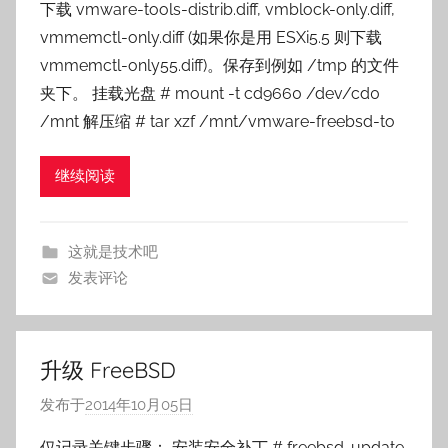
下载 vmware-tools-distrib.diff, vmblock-only.diff,
:
vmmemctl-only.diff (如果你是用 ESXi5.5 则下载
o
vmmemctl-only55.diff)。保存到例如 /tmp 的文件
s
夹下。 挂载光盘 # mount -t cd9660 /dev/cd0
n
/mnt 解压缩 # tar xzf /mnt/vmware-freebsd-to
a
i
l
继续阅读
e
这就是技术吧
发表评论
升级 FreeBSD
发布于
2014年10月05日
作
者
仅记录关键步骤： 安装安全补丁 # freebsd-update