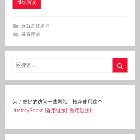
继续阅读
s
n
a
这就是技术吧
i
发表评论
l
e
搜
索：
搜
索
为了更好的访问一些网站，推荐使用这个：
JustMySocks
[备用链接]
[备用链接]