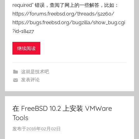
required” 错误，查阅了网上的一些解答，比如：
s
https://forums.freebsd.org/threads/52260/
n
https://bugs.freebsd.org/bugzilla/show_bug.cgi
a
?id=18427
i
l
e
继续阅读
这就是技术吧
发表评论
在 FreeBSD 10.2 上安装 VMWare
Tools
发布于
2016年02月02日
作
者