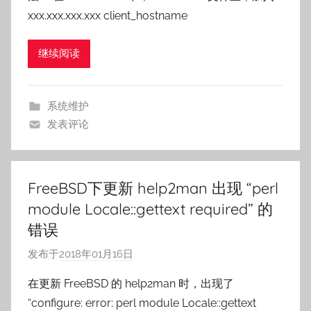
xxx.xxx.xxx.xxx client_hostname
n
a
继续阅读
i
l
e
系统维护
发表评论
FreeBSD下更新 help2man 出现 “perl
module Locale::gettext required” 的
错误
发布于
2018年01月16日
作
者
在更新 FreeBSD 的 help2man 时，出现了
:
“configure: error: perl module Locale::gettext
o