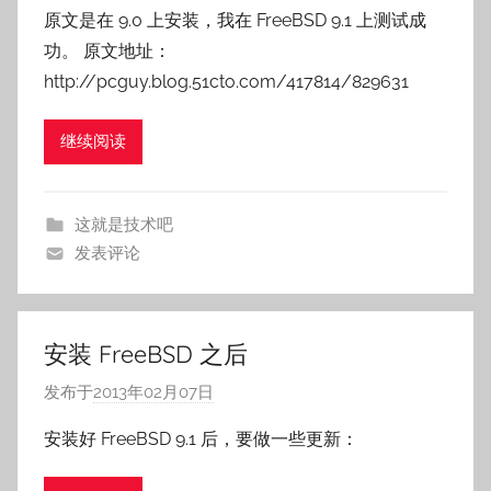
者
原文是在 9.0 上安装，我在 FreeBSD 9.1 上测试成
:
功。 原文地址：
o
http://pcguy.blog.51cto.com/417814/829631
s
n
继续阅读
a
i
l
这就是技术吧
e
发表评论
安装 FreeBSD 之后
发布于
2013年02月07日
作
者
安装好 FreeBSD 9.1 后，要做一些更新：
:
o