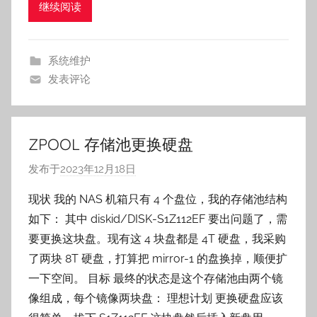
继续阅读
s
n
a
系统维护
i
发表评论
l
e
ZPOOL 存储池更换硬盘
发布于
2023年12月18日
作
者
现状 我的 NAS 机箱只有 4 个盘位，我的存储池结构
:
如下： 其中 diskid/DISK-S1Z112EF 要出问题了，需
o
要更换这块盘。现有这 4 块盘都是 4T 硬盘，我采购
s
了两块 8T 硬盘，打算把 mirror-1 的盘换掉，顺便扩
n
一下空间。 目标 最终的状态是这个存储池由两个镜
a
像组成，每个镜像两块盘： 理想计划 更换硬盘应该
i
l