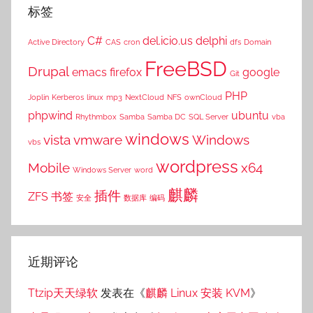
标签
C#
del.icio.us
delphi
Active Directory
CAS
cron
dfs
Domain
FreeBSD
Drupal
emacs
firefox
google
Git
PHP
Joplin
Kerberos
linux
mp3
NextCloud
NFS
ownCloud
phpwind
ubuntu
Rhythmbox
Samba
Samba DC
SQL Server
vba
windows
vista
vmware
Windows
vbs
wordpress
Mobile
x64
Windows Server
word
麒麟
插件
ZFS
书签
安全
数据库
编码
近期评论
Ttzip天天绿软
发表在《
麒麟 Linux 安装 KVM
》