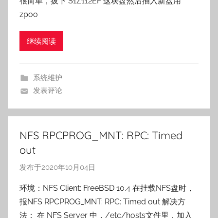
很简单，拔下 S1Z112EF 这块盘然后插入新盘用
e
zpoo
继续阅读
系统维护
发表评论
NFS RPCPROG_MNT: RPC: Timed
out
发布于
2020年10月04日
作
者
环境：NFS Client: FreeBSD 10.4 在挂载NFS盘时，
:
报NFS RPCPROG_MNT: RPC: Timed out 解决方
o
法： 在 NFS Server 中，/etc/hosts文件里，加入
s