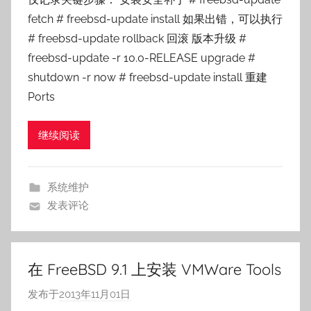
:
fetch # freebsd-update install 如果出错，可以执行
o
# freebsd-update rollback 回滚 版本升级 #
s
freebsd-update -r 10.0-RELEASE upgrade #
n
shutdown -r now # freebsd-update install 重建
a
Ports
i
l
e
继续阅读
系统维护
发表评论
在 FreeBSD 9.1 上安装 VMWare Tools
发布于
2013年11月01日
作