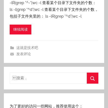
-lR|grep “^-“|wc -l 查看某个目录下文件夹的个数：
s
ls -l|grep “^d”|wc -l 查看某个目录下文件夹的个数，
n
包括子文件夹里的： ls -lR|grep “^d”|wc -l
a
i
l
继续阅读
e
这就是技术吧
发表评论
搜
索：
搜
索
为了更好的访问一些网站，推荐使用这个：