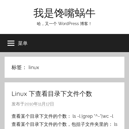
跳
我是馋嘴蜗牛
至
内
哈，又一个 WordPress 博客！
容
菜单
标签：
linux
Linux 下查看目录下文件个数
发布于
2010年11月17日
作
者
查看某个目录下文件的个数： ls -l |grep “^-“|wc -l
:
查看某个目录下文件的个数，包括子文件夹里的： ls
o