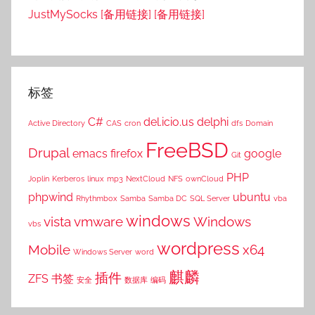
JustMySocks
[备用链接]
[备用链接]
标签
C#
del.icio.us
delphi
Active Directory
CAS
cron
dfs
Domain
FreeBSD
Drupal
emacs
firefox
google
Git
PHP
Joplin
Kerberos
linux
mp3
NextCloud
NFS
ownCloud
phpwind
ubuntu
Rhythmbox
Samba
Samba DC
SQL Server
vba
windows
vista
vmware
Windows
vbs
wordpress
Mobile
x64
Windows Server
word
麒麟
插件
ZFS
书签
安全
数据库
编码