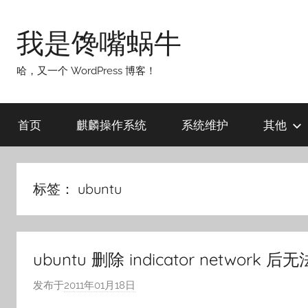
跳
至
我是馋嘴蜗牛
内
容
哈，又一个 WordPress 博客！
首页
麒麟操作系统
系统维护
其他
标签：
ubuntu
ubuntu 删除 indicator network 后
发布于
2011年01月18日
作
者