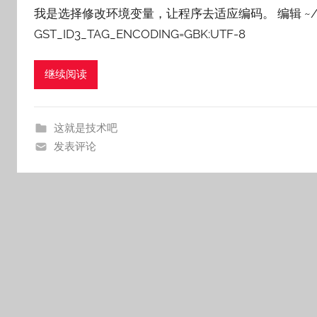
我是选择修改环境变量，让程序去适应编码。 编辑 ~/.prof
s
GST_ID3_TAG_ENCODING=GBK:UTF-8
n
a
i
继续阅读
l
e
这就是技术吧
发表评论