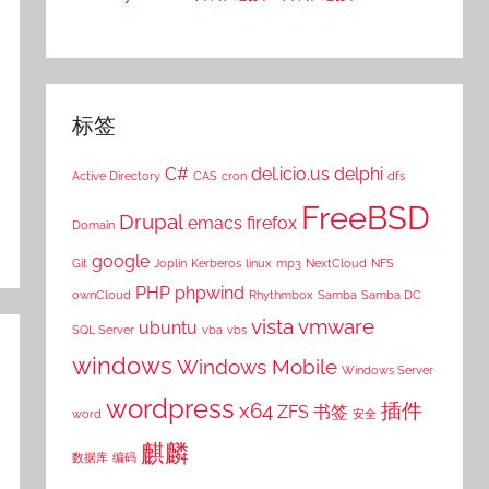
标签
C#
del.icio.us
delphi
Active Directory
CAS
cron
dfs
FreeBSD
Drupal
emacs
firefox
Domain
google
Git
Joplin
Kerberos
linux
mp3
NextCloud
NFS
PHP
phpwind
ownCloud
Rhythmbox
Samba
Samba DC
vista
vmware
ubuntu
SQL Server
vba
vbs
windows
Windows Mobile
Windows Server
wordpress
x64
插件
ZFS
书签
word
安全
麒麟
数据库
编码