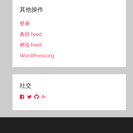
其他操作
登录
条目 feed
评论 feed
WordPress.org
社交
在
在
在
在
Facebook
Twitter
GitHub
Google+
上
上
上
上
查
查
查
查
看
看
看
看
的
的
的
的
LisongZhang
osnaile
osnaile
lisongzhang
的
的
的
的