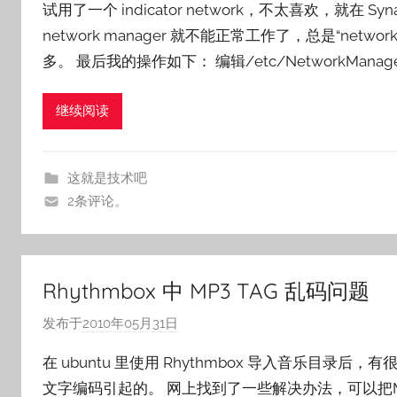
试用了一个 indicator network，不太喜欢，就在 Sy
:
network manager 就不能正常工作了，总是“netw
o
多。 最后我的操作如下： 编辑/etc/NetworkManager/n
s
n
a
继续阅读
i
l
e
这就是技术吧
2条评论。
Rhythmbox 中 MP3 TAG 乱码问题
发布于
2010年05月31日
作
者
在 ubuntu 里使用 Rhythmbox 导入音乐目录后
:
文字编码引起的。 网上找到了一些解决办法，可以把MP3
o