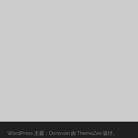
WordPress 主题：Donovan 由 ThemeZee 设计。