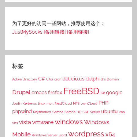
索
为了更好的访问一些网站，推荐使用这个：
JustMySocks
[备用链接]
[备用链接]
标签
C#
del.icio.us
delphi
Active Directory
CAS
cron
dfs
Domain
FreeBSD
Drupal
emacs
firefox
google
Git
PHP
Joplin
Kerberos
linux
mp3
NextCloud
NFS
ownCloud
phpwind
ubuntu
Rhythmbox
Samba
Samba DC
SQL Server
vba
windows
vista
vmware
Windows
vbs
wordpress
Mobile
x64
Windows Server
word