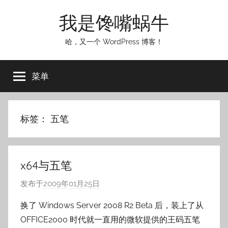
跳
我是馋嘴蜗牛
至
内
哈，又一个 WordPress 博客！
容
菜单
标签：
五笔
x64与五笔
发布于
2009年01月25日
作
者
换了 Windows Server 2008 R2 Beta 后，装上了从
:
OFFICE2000 时代就一直用的微软提供的王码五笔
o